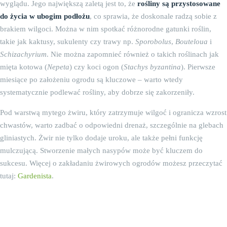
wyglądu. Jego największą zaletą jest to, że
rośliny są przystosowane
do życia w ubogim podłożu
, co sprawia, że doskonale radzą sobie z
brakiem wilgoci. Można w nim spotkać różnorodne gatunki roślin,
takie jak kaktusy, sukulenty czy trawy np.
Sporobolus
,
Bouteloua
i
Schizachyrium
. Nie można zapomnieć również o takich roślinach jak
mięta kotowa (
Nepeta
) czy koci ogon (
Stachys byzantina
). Pierwsze
miesiące po założeniu ogrodu są kluczowe – warto wtedy
systematycznie podlewać rośliny, aby dobrze się zakorzeniły.
Pod warstwą mytego żwiru, który zatrzymuje wilgoć i ogranicza wzrost
chwastów, warto zadbać o odpowiedni drenaż, szczególnie na glebach
gliniastych. Żwir nie tylko dodaje uroku, ale także pełni funkcję
mulczującą. Stworzenie małych nasypów może być kluczem do
sukcesu. Więcej o zakładaniu żwirowych ogrodów możesz przeczytać
tutaj:
Gardenista
.
Kluczowe zasady projektowania
żwirowego ogrodu