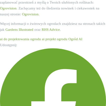
zaplanować przestrzeń z myślą o Twoich ulubionych roślinach:
Ogrovision
. Zachęcamy też do śledzenia nowinek i ciekawostek na
naszej stronie:
Ogrovision
.
Więcej informacji o żwirowych ogrodach znajdziesz na stronach takich
jak
Gardens Illustrated
oraz
RHS Advice
.
ai do projektowania ogrodu
ai projekt ogrodu
Ogród AI
Udostępnij: