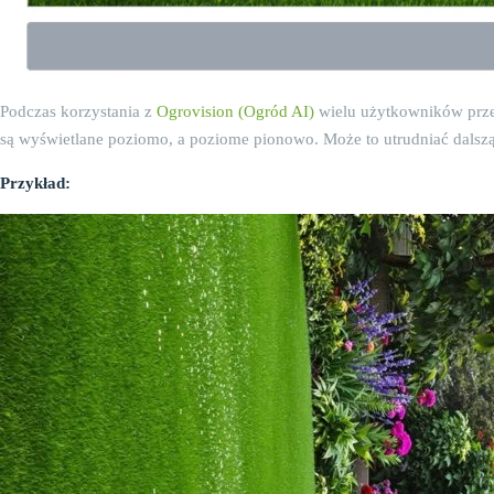
Podczas korzystania z
Ogrovision (Ogród AI)
wielu użytkowników przesy
są wyświetlane poziomo, a poziome pionowo. Może to utrudniać dalszą
Przykład: