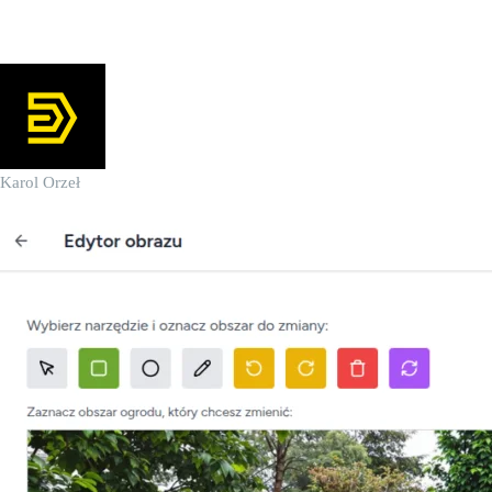
AI)?
Karol Orzeł