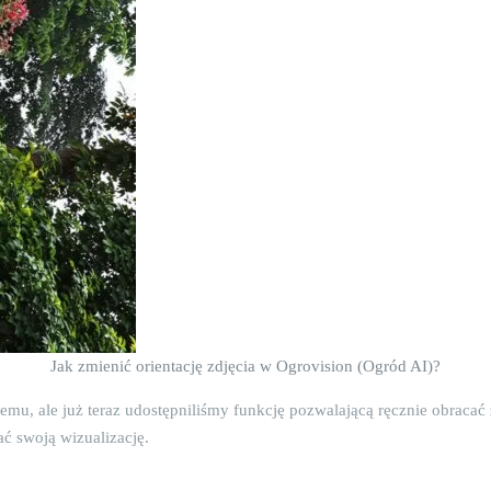
Jak zmienić orientację zdjęcia w Ogrovision (Ogród AI)?
u, ale już teraz udostępniliśmy funkcję pozwalającą ręcznie obraca
ć swoją wizualizację.