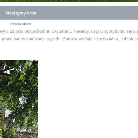
ła zdjęcia bezpośrednio z telefonu. Niestety, często spotykamy się z 
 pracę nad wizualizacją ogrodu. Sprawa wydaje się trywialna, jednak 