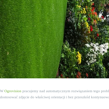
W
Ogrovision
pracujemy nad automatycznym rozwiązaniem tego problem
dostosować zdjęcie do właściwej orientacji i bez przeszkód kontynuowa