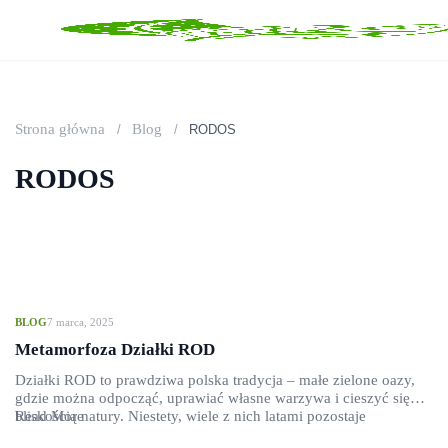
Strona główna
Blog
/
/
RODOS
RODOS
BLOG
7 marca, 2025
Metamorfoza Działki ROD
Działki ROD to prawdziwa polska tradycja – małe zielone oazy,
gdzie można odpocząć, uprawiać własne warzywa i cieszyć się
bliskością natury. Niestety, wiele z nich latami pozostaje
Read More
zaniedbanych, porośniętych chwastami i bez wyraźnego planu