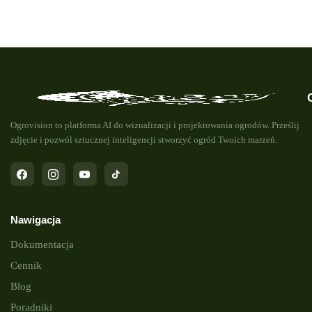
zagospodarowania. Dzięki Ogrovision nawet najbardziej
zapomniana działka może przejść spektakularną metamorfozę!
Zdjęcie przed Jeden prosty prompt Aby stworzyć uporządkowaną
przestrzeń pełną zdrowych warzyw, użyliśmy aplikacji Ogrovision
i wpisaliśmy poniższy prompt: „Zamień to miejsce w bujny ogród
warzywny z podniesionymi grządkami.” Kilka chwil później nasz
generator stworzył wspaniałą wizualizację przekształconej działki.
Po metamorfozie naszej działki ROD Efekt końcowy Zaniedbana
działka zmieniła się w prawdziwy warzywny raj! Podniesione
grządki ułatwiają pielęgnację roślin i zapewniają lepszy wzrost…
Ogrovision to platforma AI do wizualizacji i projektowania ogrodów. Prześlij
zdjęcie i pozwól sztucznej inteligencji stworzyć ogród Twoich marzeń.
Nawigacja
Dokumentacja
Cennik
Blog
Poradniki