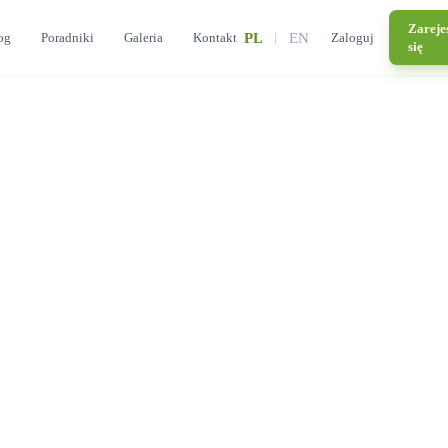
Zareje
og
Poradniki
Galeria
Kontakt
PL
|
EN
Zaloguj
się