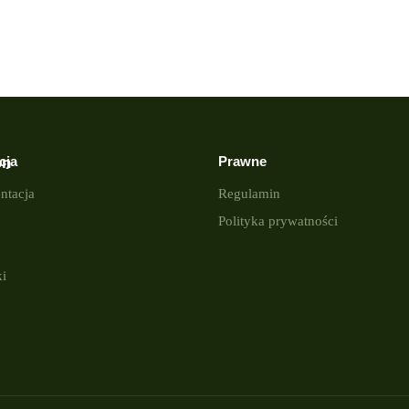
cja
Prawne
on
tacja
Regulamin
Polityka prywatności
i