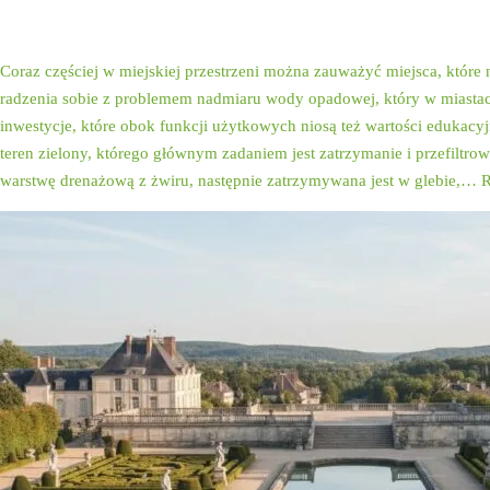
miastach
Coraz częściej w miejskiej przestrzeni można zauważyć miejsca, które 
radzenia sobie z problemem nadmiaru wody opadowej, który w miastach 
inwestycje, które obok funkcji użytkowych niosą też wartości edukacyj
teren zielony, którego głównym zadaniem jest zatrzymanie i przefiltro
warstwę drenażową z żwiru, następnie zatrzymywana jest w glebie,…
R