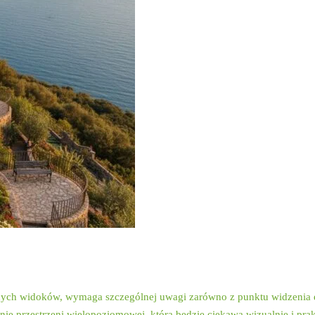
rpie: jak łączyć estety
ych widoków, wymaga szczególnej uwagi zarówno z punktu widzenia est
enie przestrzeni wielopoziomowej, która będzie ciekawa wizualnie i pr