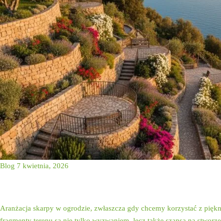
Blog
7 kwietnia, 2026
Aranżacja ogrodu na ska
Aranżacja skarpy w ogrodzie, zwłaszcza gdy chcemy korzystać z piękn
fragmenty terenu są nie tylko wyzwaniem, lecz także szansą na stworz