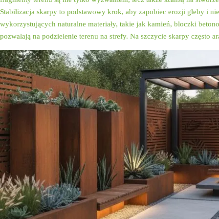
Stabilizacja skarpy to podstawowy krok, aby zapobiec erozji gleby 
wykorzystujących naturalne materiały, takie jak kamień, bloczki beton
pozwalają na podzielenie terenu na strefy. Na szczycie skarpy częst