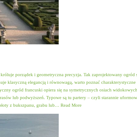
ady projektowania i ar
 króluje porządek i geometryczna precyzja. Tak zaprojektowany ogród sta
anuje klasyczną elegancją i równowagą, warto poznać charakterystyczne
asyczny ogród francuski opiera się na symetrycznych osiach widokowyc
rasów lub podwyższeń. Typowe są tu partery – czyli starannie uformow
opłoty z bukszpanu, grabu lub…
Read More