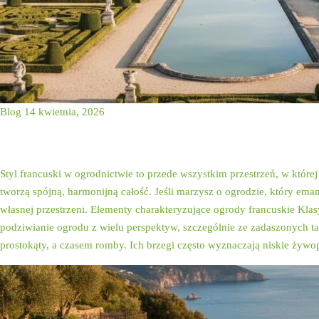
Blog
14 kwietnia, 2026
Ogrody francuskie: zas
Styl francuski w ogrodnictwie to przede wszystkim przestrzeń, w której
tworzą spójną, harmonijną całość. Jeśli marzysz o ogrodzie, który em
własnej przestrzeni. Elementy charakteryzujące ogrody francuskie Kl
podziwianie ogrodu z wielu perspektyw, szczególnie ze zadaszonych ta
prostokąty, a czasem romby. Ich brzegi często wyznaczają niskie żyw