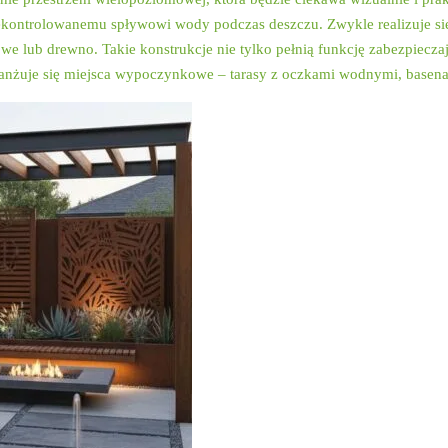
i niekontrolowanemu spływowi wody podczas deszczu. Zwykle realizuje
owe lub drewno. Takie konstrukcje nie tylko pełnią funkcję zabezpiecz
o aranżuje się miejsca wypoczynkowe – tarasy z oczkami wodnymi, bas