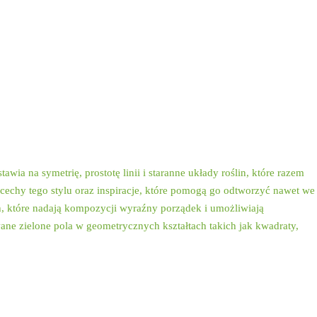
anżacji przestrzeni
wia na symetrię, prostotę linii i staranne układy roślin, które razem
 cechy tego stylu oraz inspiracje, które pomogą go odtworzyć nawet we
h, które nadają kompozycji wyraźny porządek i umożliwiają
ane zielone pola w geometrycznych kształtach takich jak kwadraty,