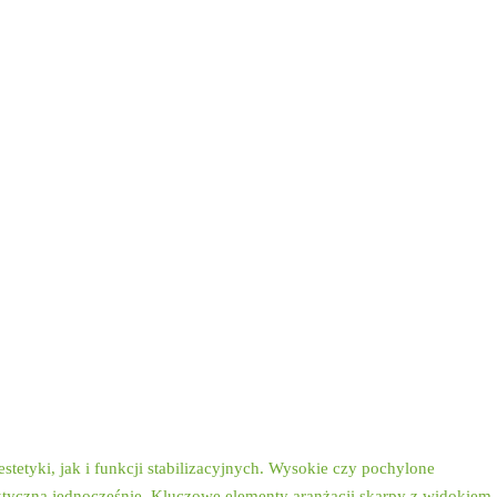
kę i stabilność
etyki, jak i funkcji stabilizacyjnych. Wysokie czy pochylone
aktyczna jednocześnie. Kluczowe elementy aranżacji skarpy z widokiem